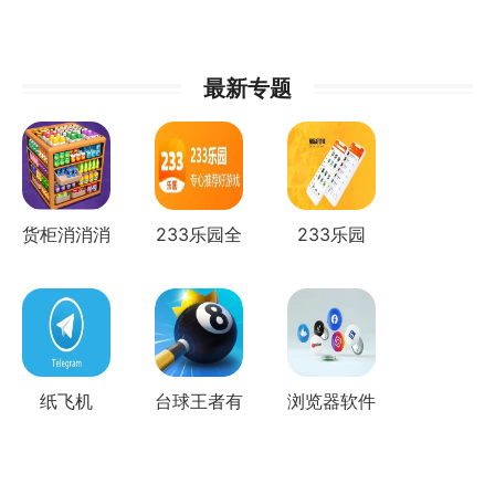
最新专题
货柜消消消
233乐园全
233乐园
全部版本
部版本
纸飞机
台球王者有
浏览器软件
telegreat...
几个版本