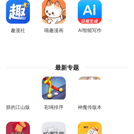
趣漫社
喵趣漫画
AI智能写作
猫
最新专题
朕的江山版
彩绳排序
神魔传版本
本集合
3D版所有
集合
版本