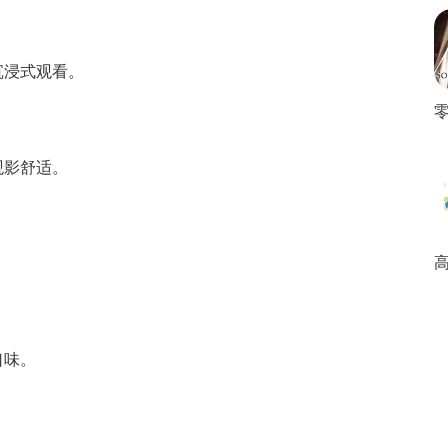
沉浸式观看。
观影舒适。
口味。