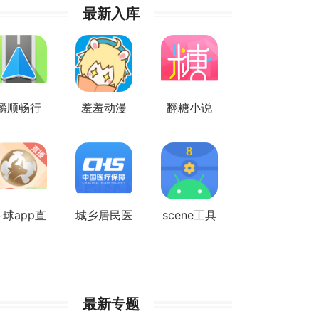
最新入库
麟顺畅行
羞羞动漫
翻糖小说
斗球app直
城乡居民医
scene工具
播
疗保险缴费
箱修改版
最新专题