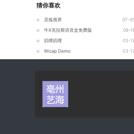
猜你喜欢
灵狐视界
07-0
牛X克拉斯语音盒免费版
06-1
叽哩叽哩
03-1
Wicap Demo
03-1