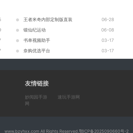
5
王者米奇内部定制版直装
06-28
9
锻仙纪运动
06-08
7
书单视频助手
03-17
7
奈购优选平台
03-17
友情链接
妙阅园手游
速玩手游网
网
www.bzyhxx.com All Rights Reserved.
鄂ICP备2025090660号-2