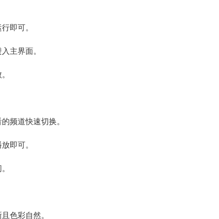
运行即可。
进入主界面。
败。
看的频道快速切换。
播放即可。
问。
晰且色彩自然。