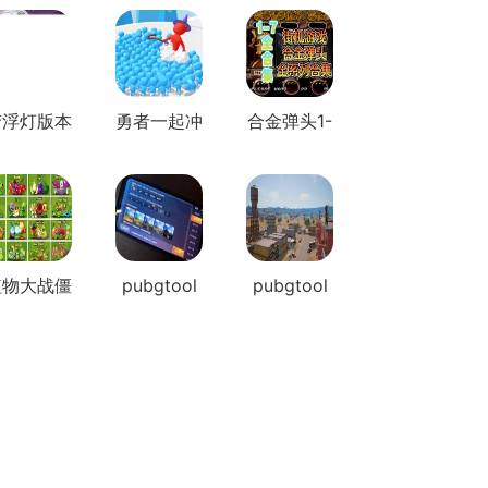
梦浮灯版本
勇者一起冲
合金弹头1-
集合
版本大全
7合集安卓
版
植物大战僵
pubgtool
pubgtool
尸全部版本
画质助手...
画质助手